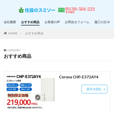
会社概要
おすすめ商品
お客様の声
お問合せフォーム
施工の流れ
HOME
おすすめ商品
CATEGORY
おすすめ商品
Corona CHP-E372AY4
続きを読む