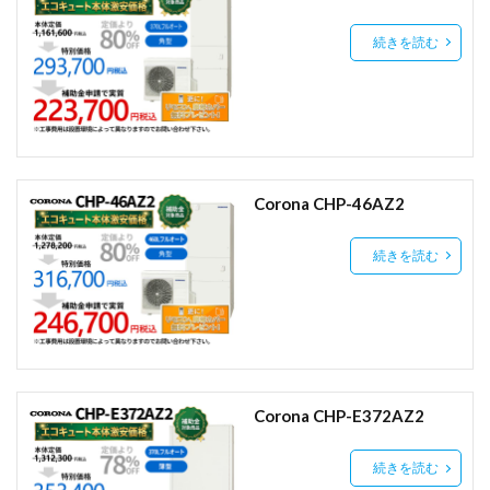
続きを読む
Corona CHP-46AZ2
続きを読む
Corona CHP-E372AZ2
続きを読む