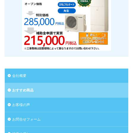
会社概要
おすすめ商品
お客様の声
お問合せフォーム